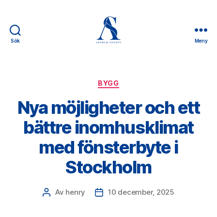
Sök
Meny
Arthem
Sweden
Kategorier
BYGG
Nya möjligheter och ett
bättre inomhusklimat
med fönsterbyte i
Stockholm
Av
henry
10 december, 2025
Inläggsförfattare
Inläggsdatum