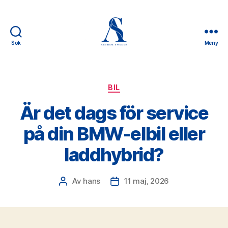
Sök
Meny
Arthem
Sweden
Kategorier
BIL
Är det dags för service
på din BMW-elbil eller
laddhybrid?
Av
hans
11 maj, 2026
Inläggsförfattare
Inläggsdatum