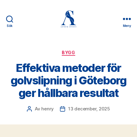
Sök
Meny
Arthem
Sweden
Kategorier
BYGG
Effektiva metoder för
golvslipning i Göteborg
ger hållbara resultat
Av
henry
13 december, 2025
Inläggsförfattare
Inläggsdatum