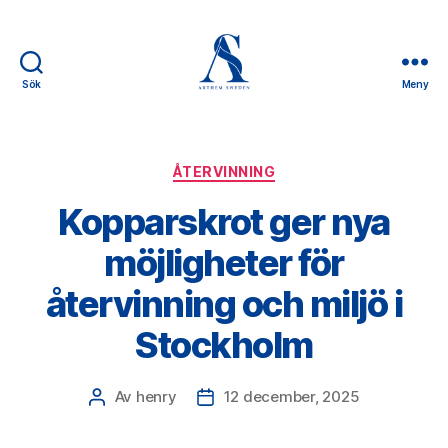
Sök
Meny
Arthem
Sweden
Kategorier
ÅTERVINNING
Kopparskrot ger nya
möjligheter för
återvinning och miljö i
Stockholm
Av
henry
12 december, 2025
Inläggsförfattare
Inläggsdatum